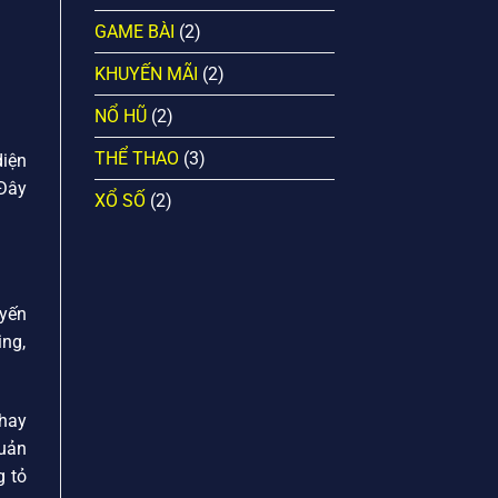
GAME BÀI
(2)
KHUYẾN MÃI
(2)
NỔ HŨ
(2)
THỂ THAO
(3)
diện
.Đây
XỔ SỐ
(2)
uyến
ing,
 hay
quản
g tỏ