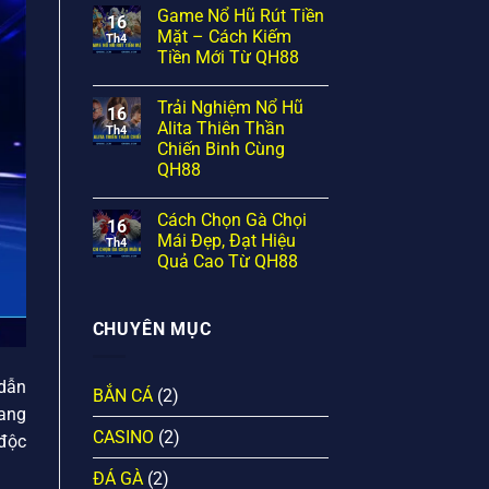
Game Nổ Hũ Rút Tiền
16
Mặt – Cách Kiếm
Th4
Tiền Mới Từ QH88
Trải Nghiệm Nổ Hũ
16
Alita Thiên Thần
Th4
Chiến Binh Cùng
QH88
Cách Chọn Gà Chọi
16
Mái Đẹp, Đạt Hiệu
Th4
Quả Cao Từ QH88
CHUYÊN MỤC
 dẫn
BẮN CÁ
(2)
đang
CASINO
(2)
 độc
ĐÁ GÀ
(2)