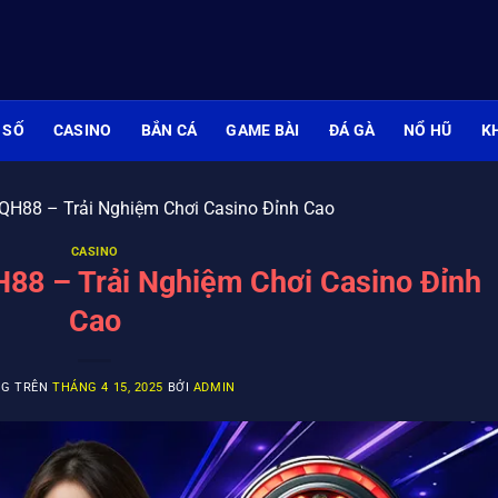
 SỐ
CASINO
BẮN CÁ
GAME BÀI
ĐÁ GÀ
NỔ HŨ
K
 QH88 – Trải Nghiệm Chơi Casino Đỉnh Cao
CASINO
H88 – Trải Nghiệm Chơi Casino Đỉnh
Cao
NG TRÊN
THÁNG 4 15, 2025
BỞI
ADMIN