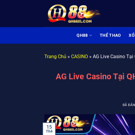
Chuyển
đến
nội
dung
QH88
THỂ THAO
XỔ
Trang Chủ
»
CASINO
»
AG Live Casino Tại
AG Live Casino Tại Q
ĐÃ ĐĂ
15
Th4