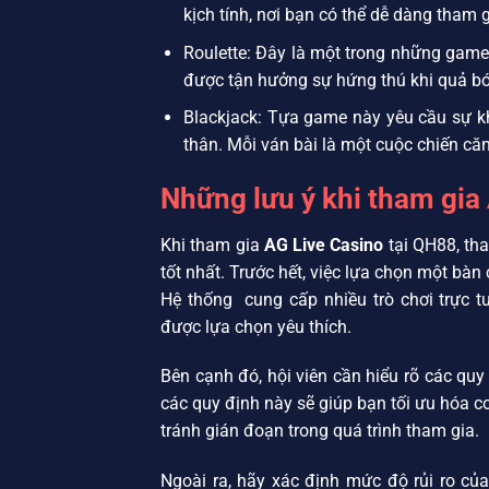
kịch tính, nơi bạn có thể dễ dàng tham 
Roulette: Đây là một trong những game 
được tận hưởng sự hứng thú khi quả bón
Blackjack: Tựa game này yêu cầu sự kh
thân. Mỗi ván bài là một cuộc chiến căn
Những lưu ý khi tham gia
Khi tham gia
AG Live Casino
tại QH88, th
tốt nhất. Trước hết, việc lựa chọn một bàn
Hệ thống cung cấp nhiều trò chơi trực tu
được lựa chọn yêu thích.
Bên cạnh đó, hội viên cần hiểu rõ các quy 
các quy định này sẽ giúp bạn tối ưu hóa cơ
tránh gián đoạn trong quá trình tham gia.
Ngoài ra, hãy xác định mức độ rủi ro của