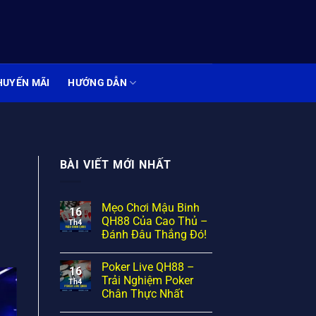
HUYẾN MÃI
HƯỚNG DẪN
BÀI VIẾT MỚI NHẤT
Mẹo Chơi Mậu Binh
16
QH88 Của Cao Thủ –
Th4
Đánh Đâu Thắng Đó!
Poker Live QH88 –
16
Trải Nghiệm Poker
Th4
Chân Thực Nhất