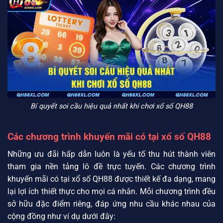
Bí quyết soi cầu hiệu quả nhất khi chơi xổ số QH88
Các chương trình khuyến mãi có tại xổ số QH88
Những ưu đãi hấp dẫn luôn là yếu tố thu hút thành viên
tham gia nền tảng lô đề trực tuyến. Các chương trình
khuyến mãi có tại xổ số QH88 được thiết kế đa dạng, mang
lại lợi ích thiết thực cho mọi cá nhân. Mỗi chương trình đều
sở hữu đặc điểm riêng, đáp ứng nhu cầu khác nhau của
cộng đồng như ví dụ dưới đây: