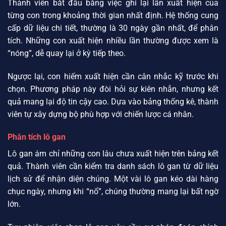
Thành viên bắt đầu bằng việc ghi lại lần xuất hiện của
từng con trong khoảng thời gian nhất định. Hệ thống cung
cấp dữ liệu chi tiết, thường là 30 ngày gần nhất, để phân
tích. Những con xuất hiện nhiều lần thường được xem là
“nóng”, dễ quay lại ở kỳ tiếp theo.
Ngược lại, con hiếm xuất hiện cần cân nhắc kỹ trước khi
chọn. Phương pháp này đòi hỏi sự kiên nhẫn, nhưng kết
quả mang lại độ tin cậy cao. Dựa vào bảng thống kê, thành
viên tự xây dựng bộ phù hợp với chiến lược cá nhân.
Phân tích lô gan
Lô gan ám chỉ những con lâu chưa xuất hiện trên bảng kết
quả. Thành viên cần kiểm tra danh sách lô gan từ dữ liệu
lịch sử để nhận diện chúng. Một vài lô gan kéo dài hàng
chục ngày, nhưng khi “nổ”, chúng thường mang lại bất ngờ
lớn.