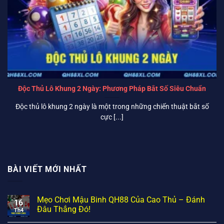
Độc Thủ Lô Khung 2 Ngày: Phương Pháp Bắt Số Siêu Chuẩn
Độc thủ lô khung 2 ngày là một trong những chiến thuật bắt số
cực [...]
BÀI VIẾT MỚI NHẤT
Mẹo Chơi Mậu Binh QH88 Của Cao Thủ – Đánh
16
Đâu Thắng Đó!
Th4