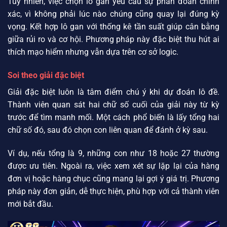
Tuy nhiên, việc chọn lô gan yêu cầu sự phán đoán chính
xác, vì không phải lúc nào chúng cũng quay lại đúng kỳ
vọng. Kết hợp lô gan với thống kê tần suất giúp cân bằng
giữa rủi ro và cơ hội. Phương pháp này đặc biệt thu hút ai
thích mạo hiểm nhưng vẫn dựa trên cơ sở logic.
Soi theo giải đặc biệt
Giải đặc biệt luôn là tâm điểm chú ý khi dự đoán lô đề.
Thành viên quan sát hai chữ số cuối của giải này từ kỳ
trước để tìm manh mối. Một cách phổ biến là lấy tổng hai
chữ số đó, sau đó chọn con liên quan để đánh ở kỳ sau.
Ví dụ, nếu tổng là 9, những con như 18 hoặc 27 thường
được ưu tiên. Ngoài ra, việc xem xét sự lặp lại của hàng
đơn vị hoặc hàng chục cũng mang lại gợi ý giá trị. Phương
pháp này đơn giản, dễ thực hiện, phù hợp với cả thành viên
mới bắt đầu.